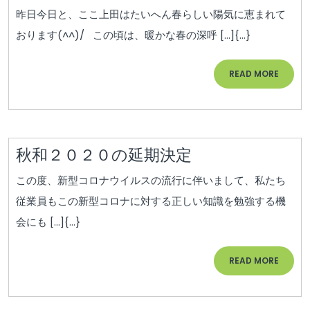
シ
で
昨日今日と、ここ上田はたいへん春らしい陽気に恵まれて
ョ
す
おります(^^)/ この頃は、暖かな春の深呼 […]{...}
ン
ね
♪
READ
READ MORE
MORE
秋
秋和２０２０の延期決定
和
この度、新型コロナウイルスの流行に伴いまして、私たち
２
従業員もこの新型コロナに対する正しい知識を勉強する機
０
会にも […]{...}
２
０
READ
READ MORE
の
MORE
延
期