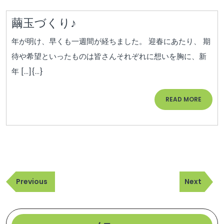
決
繭
繭玉づくり♪
定
玉
年が明け、早くも一週間が経ちました。 迎春にあたり、 期
づ
待や希望といったものは皆さんそれぞれに想いを胸に、新
く
年 […]{...}
り
♪
READ
READ MORE
MORE
投
Previous
Next
稿
Previous
Next
Post
Post
ナ
ビ