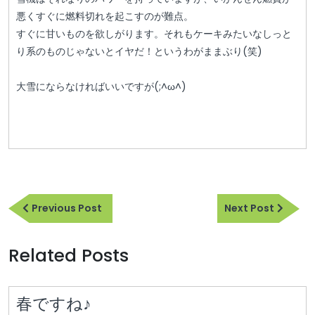
悪くすぐに燃料切れを起こすのが難点。
すぐに甘いものを欲しがります。それもケーキみたいなしっと
り系のものじゃないとイヤだ！というわがままぶり(笑)
大雪にならなければいいですが(;^ω^)
投
Previous
Next
稿
Previous Post
Next Post
Post
Post
ナ
Related Posts
ビ
ゲ
ー
春
春ですね♪