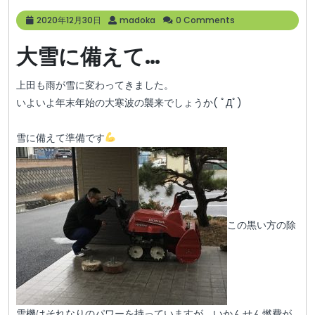
2020
madoka
2020年12月30日
madoka
0 Comments
年
12
大雪に備えて…
月
30
日
上田も雨が雪に変わってきました。
いよいよ年末年始の大寒波の襲来でしょうか( ﾟДﾟ)
雪に備えて準備です
この黒い方の除
雪機はそれなりのパワーを持っていますが、いかんせん燃費が